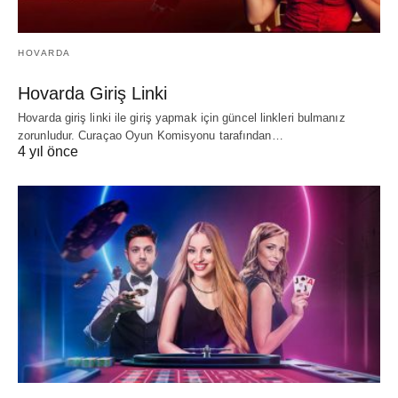
HOVARDA
Hovarda Giriş Linki
Hovarda giriş linki ile giriş yapmak için güncel linkleri bulmanız
zorunludur. Curaçao Oyun Komisyonu tarafından…
4 yıl önce