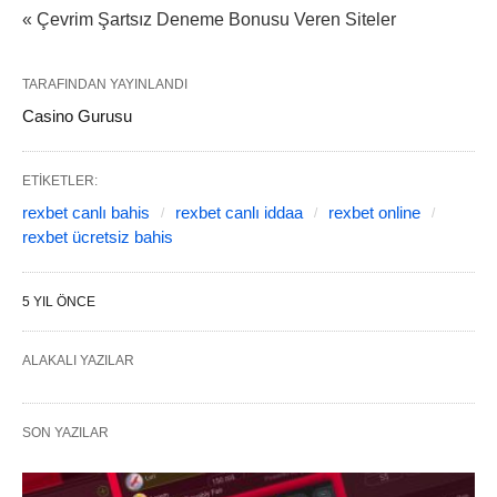
« Çevrim Şartsız Deneme Bonusu Veren Siteler
TARAFINDAN YAYINLANDI
Casino Gurusu
ETIKETLER:
rexbet canlı bahis
rexbet canlı iddaa
rexbet online
rexbet ücretsiz bahis
5 YIL ÖNCE
ALAKALI YAZILAR
SON YAZILAR