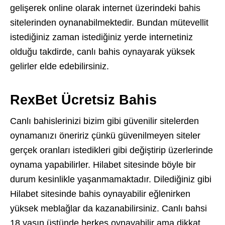
gelişerek online olarak internet üzerindeki bahis
sitelerinden oynanabilmektedir. Bundan mütevellit
istediğiniz zaman istediğiniz yerde internetiniz
olduğu takdirde, canlı
bahis oynayarak yüksek
gelirler elde edebilirsiniz.
RexBet Ücretsiz Bahis
Canlı bahislerinizi bizim gibi güvenilir sitelerden
oynamanızı öneririz çünkü güvenilmeyen siteler
gerçek oranları istedikleri gibi değiştirip üzerlerinde
oynama yapabilirler. Hilabet sitesinde böyle bir
durum kesinlikle yaşanmamaktadır. Dilediğiniz gibi
Hilabet sitesinde bahis
oynayabilir eğlenirken
yüksek meblağlar da kazanabilirsiniz. Canlı bahsi
18 yaşın üstünde herkes oynayabilir ama dikkat