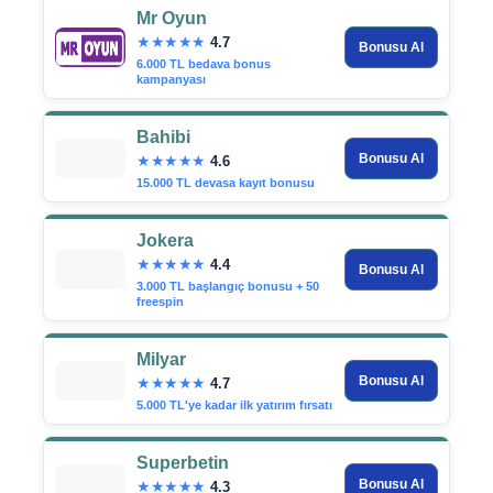
Mr Oyun
★★★★★
4.7
Bonusu Al
6.000 TL bedava bonus
kampanyası
Bahibi
Bonusu Al
★★★★★
4.6
15.000 TL devasa kayıt bonusu
Jokera
★★★★★
4.4
Bonusu Al
3.000 TL başlangıç bonusu + 50
freespin
Milyar
Bonusu Al
★★★★★
4.7
5.000 TL'ye kadar ilk yatırım fırsatı
Superbetin
Bonusu Al
★★★★★
4.3