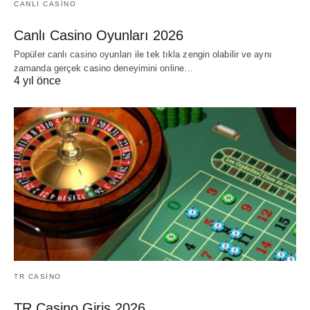
CANLI CASINO
Canlı Casino Oyunları 2026
Popüler canlı casino oyunları ile tek tıkla zengin olabilir ve aynı
zamanda gerçek casino deneyimini online…
4 yıl önce
TR CASINO
TR Casino Giriş 2026