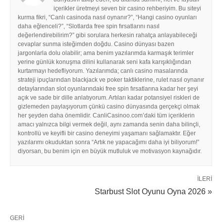
içerikler üretmeyi seven bir casino rehberiyim. Bu siteyi
kurma fikri, “Canlı casinoda nasıl oynanır?”, “Hangi casino oyunları
daha eğlenceli?”, “Slotlarda free spin fırsatlarını nasıl
değerlendirebilirim?” gibi sorulara herkesin rahatça anlayabileceği
cevaplar sunma isteğimden doğdu. Casino dünyası bazen
jargonlarla dolu olabilir; ama benim yazılarımda karmaşık terimler
yerine günlük konuşma dilini kullanarak seni kafa karışıklığından
kurtarmayı hedefliyorum. Yazılarımda; canlı casino masalarında
strateji ipuçlarından blackjack ve poker taktiklerine, rulet nasıl oynanır
detaylarından slot oyunlarındaki free spin fırsatlarına kadar her şeyi
açık ve sade bir dille anlatıyorum. Artıları kadar potansiyel riskleri de
gizlemeden paylaşıyorum çünkü casino dünyasında gerçekçi olmak
her şeyden daha önemlidir. CanliCasinoo.com’daki tüm içeriklerin
amacı yalnızca bilgi vermek değil, aynı zamanda senin daha bilinçli,
kontrollü ve keyifli bir casino deneyimi yaşamanı sağlamaktır. Eğer
yazılarımı okuduktan sonra “Artık ne yapacağımı daha iyi biliyorum!”
diyorsan, bu benim için en büyük mutluluk ve motivasyon kaynağıdır.
İLERI
Starbust Slot Oyunu Oyna 2026 »
GERI