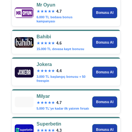
Mr Oyun
★★★★★
4.7
Bonusu Al
6.000 TL bedava bonus
kampanyası
Bahibi
Bonusu Al
★★★★★
4.6
15.000 TL devasa kayıt bonusu
Jokera
★★★★★
4.4
Bonusu Al
3.000 TL başlangıç bonusu + 50
freespin
Milyar
Bonusu Al
★★★★★
4.7
5.000 TL'ye kadar ilk yatırım fırsatı
Superbetin
Bonusu Al
★★★★★
4.3