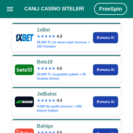
CANLI CASINO SITELERI
FreeSpin
1xBet
★★★★★
4.9
Bonusu Al
55.000 TL'ye varan kayıt bonusu +
150 freespin
Bets10
★★★★★
4.6
Bonusu Al
20.000 TL hoşgeldin paketi + 50
bedava dönüş
JetBahis
★★★★★
4.4
Bonusu Al
%300 ilk üyelik bonusu + 500
kupon hediye
Bahigo
★★★★★
4.6