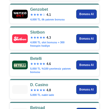
Genzobet
Bonusu Al
★★★★☆
4.1
4.000 TL ilk yatırım bonusu
Slotbon
★★★★★
4.3
Bonusu Al
4.000 TL slot bonusu + 300
freespin hediye
Betelli
★★★★★
4.6
Bonusu Al
5.050 TL %100 çevrimsiz yatırım
bonusu
D. Casino
Bonusu Al
★★★★★
4.8
5.000 TL nakit iade
Betroad