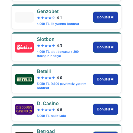
Genzobet
Bonusu Al
★★★★☆
4.1
4.000 TL ilk yatırım bonusu
Slotbon
★★★★★
4.3
Bonusu Al
4.000 TL slot bonusu + 300
freespin hediye
Betelli
★★★★★
4.6
Bonusu Al
5.050 TL %100 çevrimsiz yatırım
bonusu
D. Casino
Bonusu Al
★★★★★
4.8
5.000 TL nakit iade
Betroad