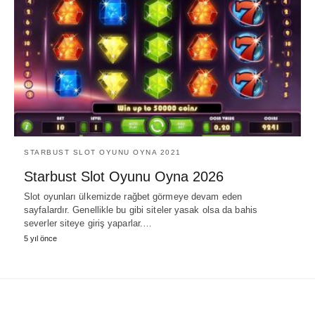
STARBUST SLOT OYUNU OYNA 2021
Starbust Slot Oyunu Oyna 2026
Slot oyunları ülkemizde rağbet görmeye devam eden
sayfalardır. Genellikle bu gibi siteler yasak olsa da bahis
severler siteye giriş yaparlar.…
5 yıl önce