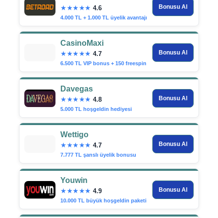
Bonusu Al
★★★★★
4.6
4.000 TL + 1.000 TL üyelik avantajı
CasinoMaxi
Bonusu Al
★★★★★
4.7
6.500 TL VIP bonus + 150 freespin
Davegas
Bonusu Al
★★★★★
4.8
5.000 TL hoşgeldin hediyesi
Wettigo
Bonusu Al
★★★★★
4.7
7.777 TL şanslı üyelik bonusu
Youwin
Bonusu Al
★★★★★
4.9
10.000 TL büyük hoşgeldin paketi