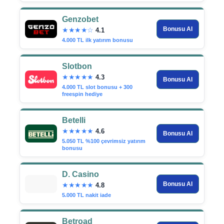
Genzobet
Bonusu Al
★★★★☆
4.1
4.000 TL ilk yatırım bonusu
Slotbon
★★★★★
4.3
Bonusu Al
4.000 TL slot bonusu + 300
freespin hediye
Betelli
★★★★★
4.6
Bonusu Al
5.050 TL %100 çevrimsiz yatırım
bonusu
D. Casino
Bonusu Al
★★★★★
4.8
5.000 TL nakit iade
Betroad