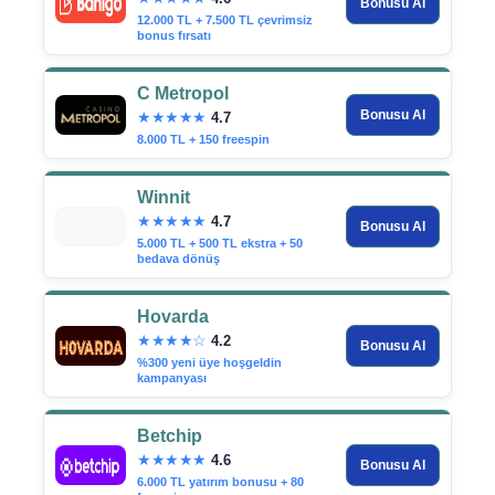
Bonusu Al
12.000 TL + 7.500 TL çevrimsiz
bonus fırsatı
C Metropol
Bonusu Al
★★★★★
4.7
8.000 TL + 150 freespin
Winnit
★★★★★
4.7
Bonusu Al
5.000 TL + 500 TL ekstra + 50
bedava dönüş
Hovarda
★★★★☆
4.2
Bonusu Al
%300 yeni üye hoşgeldin
kampanyası
Betchip
★★★★★
4.6
Bonusu Al
6.000 TL yatırım bonusu + 80