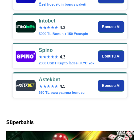
Özel hoşgeldin bonus paketi
Intobet
Bonusu Al
★★★★★
4.3
5000 TL Bonus + 150 Freespin
Spino
Bonusu Al
★★★★★
4.3
2000 USDT Kripto İadesi, KYC Yok
Astekbet
Bonusu Al
★★★★★
4.5
650 TL para yatırma bonusu
Süperbahis